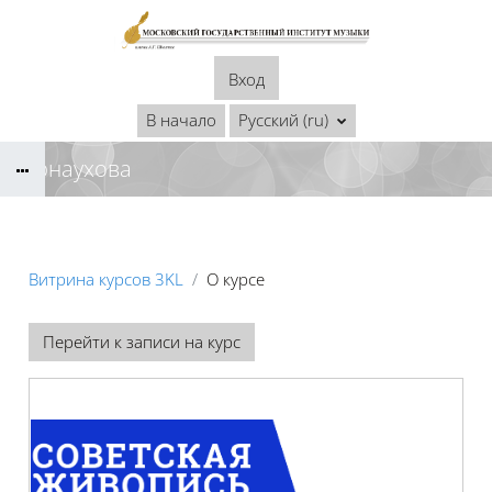
Перейти к основному содержанию
Вход
В начало
Русский ‎(ru)‎
Карнаухова
Витрина курсов 3KL
О курсе
Перейти к записи на курс