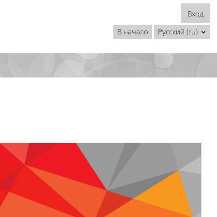
Вход
В начало
Русский ‎(ru)‎